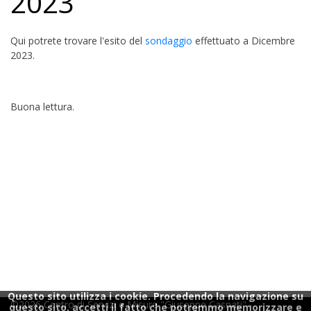
2023
Qui potrete trovare l'esito del
sondaggio
effettuato a Dicembre
2023.
Buona lettura.
Questo sito utilizza i cookie. Procedendo la navigazione su
©2026 Centro di Servizi e Misure "Giuseppe Casnati" -
questo sito, accetti il fatto che potremmo memorizzare e